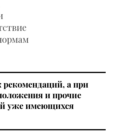
д
и
тствие
нормам
к рекомендаций, а при
положения и прочие
ой уже имеющихся