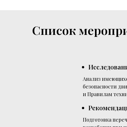
Список меропри
Исследован
Анализ имеющихс
безопасности дви
и Правилам техни
Рекомендац
Подготовка пере