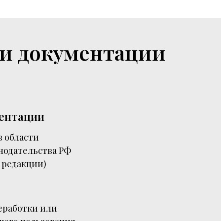
ии документации
ментации
 области
нодательства РФ
 редакции)
еработки или